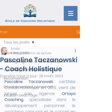
Post
Tous les posts
Emilie
Tous les posts
5 mai 2020
1 min de lecture
Pascaline Taczanowski
Témoignage de coach holistique
- Coach Holistique
Coaching holistique définition
Dernière mise à jour :
28 mars 2023
Reconversion
Pascaline Taczanowski
, certifiée 
Développement personnel
Coach Holistique en 2019, vient de 
lancer son agence 
Ortaya 
intuition avec l’âge
Coaching
, spécialisée dans le 
développement personnel, le 
coaching conjugal et le conseil en 