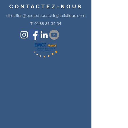
Holistique
coaching holi
CONTACTEZ-NOUS
avec Alice
direction@ecoledecoachingholistique.com
T:
01 88 83 34 54