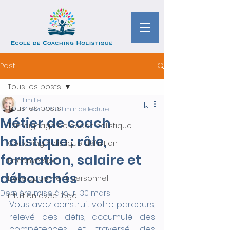
Post
Tous les posts
Emilie
Tous les posts
14 févr. 2020
11 min de lecture
Métier de coach
Témoignage de coach holistique
holistique : rôle,
Coaching holistique définition
formation, salaire et
Reconversion
débouchés
Développement personnel
Dernière mise à jour :
30 mars
intuition avec l’âge
Vous avez construit votre parcours, 
relevé des défis, accumulé des 
compétences et traversé des 