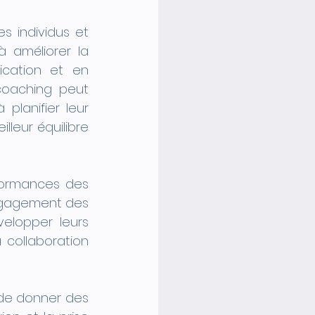
 individus et 
 améliorer la 
ation et en 
coaching peut 
planifier leur 
leur équilibre 
formances des 
ngagement des 
elopper leurs 
collaboration 
 de donner des 