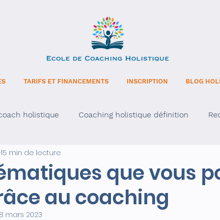
ES
TARIFS ET FINANCEMENTS
INSCRIPTION
BLOG HOL
oach holistique
Coaching holistique définition
Re
15 min de lecture
intuition avec l’âge
lématiques que vous p
grâce au coaching
8 mars 2023