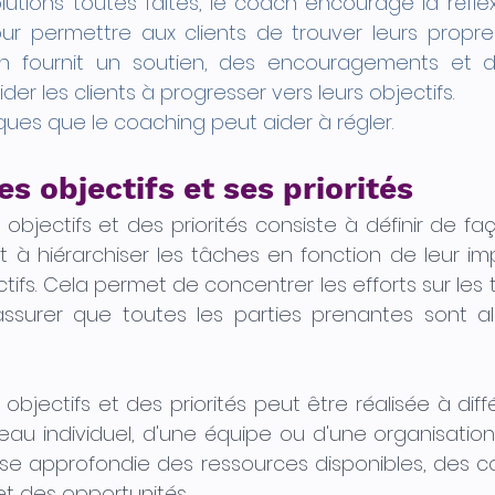
utions toutes faites, le coach encourage la réflexi
r permettre aux clients de trouver leurs propre
ch fournit un soutien, des encouragements et d
der les clients à progresser vers leurs objectifs.
ques que le coaching peut aider à régler.
ses objectifs et ses priorités
s objectifs et des priorités consiste à définir de faç
t à hiérarchiser les tâches en fonction de leur im
tifs. Cela permet de concentrer les efforts sur les t
assurer que toutes les parties prenantes sont ali
s objectifs et des priorités peut être réalisée à diff
au individuel, d'une équipe ou d'une organisation. 
e approfondie des ressources disponibles, des con
et des opportunités. 