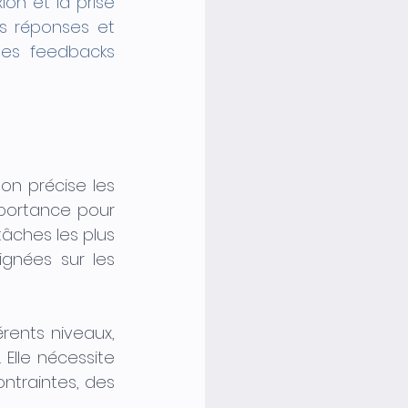
on et la prise 
s réponses et 
es feedbacks 
on précise les 
portance pour 
âches les plus 
gnées sur les 
érents niveaux, 
Elle nécessite 
traintes, des 