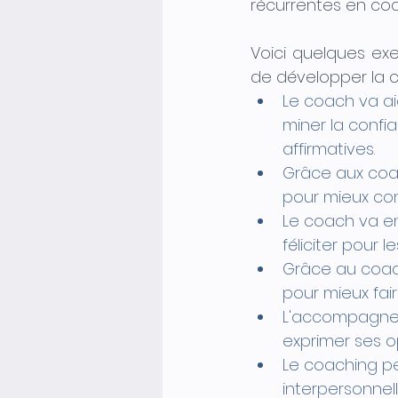
récurrentes en coa
Voici quelques ex
de développer la c
Le coach va aid
miner la confi
affirmatives.
Grâce aux coac
pour mieux comp
Le coach va en
féliciter pour 
Grâce au coach
pour mieux faire
L'accompagneme
exprimer ses o
Le coaching p
interpersonnell