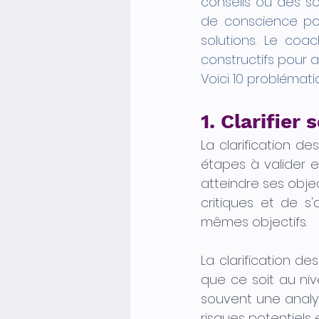
conseils ou des sol
de conscience pou
solutions. Le coa
constructifs pour ai
Voici 10 problémati
1. Clarifier 
La clarification de
étapes à valider e
atteindre ses objec
critiques et de s'
mêmes objectifs. 
La clarification de
que ce soit au nive
souvent une analys
risques potentiels 