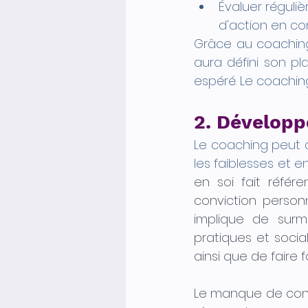
Évaluer réguliè
d'action en c
Grâce au coaching, 
aura défini son pl
espéré. Le coaching
2. Développe
Le coaching peut ai
les faiblesses et en
en soi fait référ
conviction person
implique de surm
pratiques et socia
ainsi que de faire 
Le manque de conf