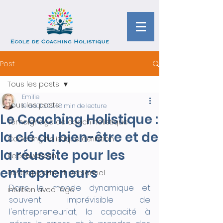
Post
Tous les posts
Emilie
Tous les posts
19 août 2024
8 min de lecture
Le Coaching Holistique :
Témoignage de coach holistique
la clé du bien-être et de
Coaching holistique définition
la réussite pour les
Reconversion
entrepreneurs
Développement personnel
Dans le monde dynamique et 
intuition avec l’âge
souvent imprévisible de 
l'entrepreneuriat, la capacité à 