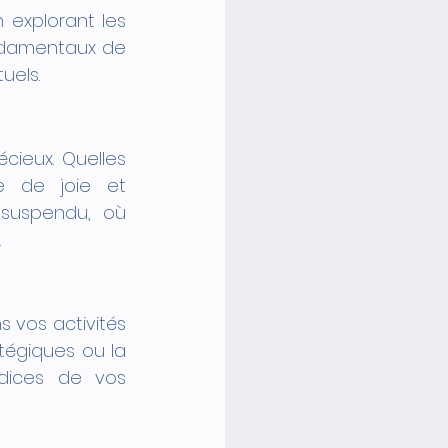
 explorant les 
ndamentaux de 
uels.
ieux. Quelles 
e de joie et 
suspendu, où 
.
 vos activités 
tégiques ou la 
dices de vos 