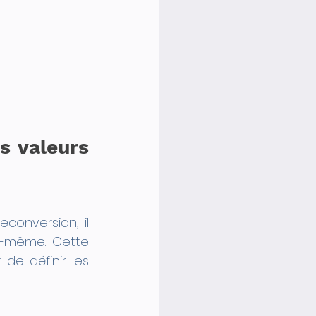
 valeurs 
onversion, il 
i-même. Cette 
e définir les 