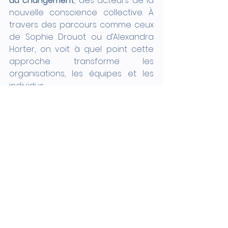
du changement
, des acteurs de la 
nouvelle conscience collective. À 
travers des parcours comme ceux 
de Sophie Drouot ou d’Alexandra 
Horter, on voit à quel point cette 
approche transforme les 
organisations, les équipes et les 
individus.
En choisissant cette voie, les 
coachs deviennent plus que des 
accompagnants : ils contribuent 
activement à l’émergence d’un 
monde professionnel plus humain, 
plus équilibré et plus conscient.
coach holistique
formation coach holistique
burn out
transformer entreprise
transformation collective
changer mentalités
qvt
changer les mentalités
Coaching holistique définition