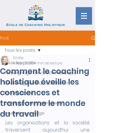
Post
Tous les posts
Emilie
Tous les posts
4 sept. 2025
4 min de lecture
Comment le coaching
Témoignage de coach holistique
holistique éveille les
Coaching holistique définition
consciences et
Reconversion
transforme le monde
Développement personnel
du travail
intuition avec l’âge
Les organisations et la société 
traversent aujourd’hui une 