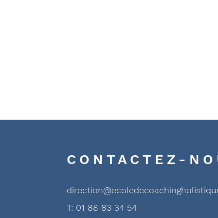
CONTACTEZ-NO
direction@ecoledecoachingholistiq
T: 01 88 83 34 54