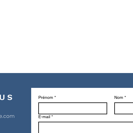
US
Prénom
*
Nom
*
ue.com
E-mail
*