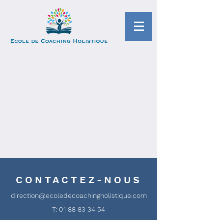
CONTACTEZ-NOUS
direction@ecoledecoachingholistique.com
T:
01 88 83 34 54