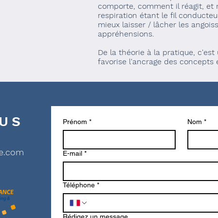
comporte, comment il réagit, et
respiration étant le fil conducteu
mieux laisser / lâcher les angoiss
appréhensions.
De la théorie à la pratique, c'est
favorise l'ancrage des concepts e
US
Prénom
*
Nom
*
ue.com
E-mail
*
Téléphone
*
Rédigez un message