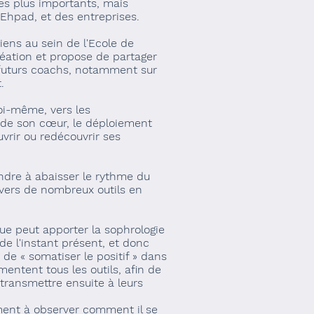
es plus importants, mais
Ehpad, et des entreprises.
viens au sein de l'Ecole de
réation et propose de partager
futurs coachs, notamment sur
.
oi-même, vers les
de son cœur, le déploiement
vrir ou redécouvrir ses
endre à abaisser le rythme du
vers de nombreux outils en
que peut apporter la sophrologie
de l'instant présent, et donc
e « somatiser le positif » dans
entent tous les outils, afin de
 transmettre ensuite à leurs
ent à observer comment il se