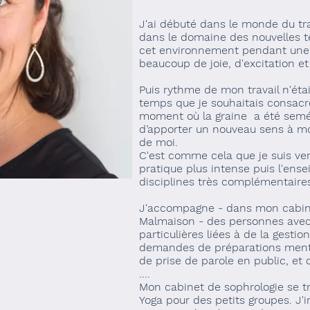
J'ai débuté dans le monde du tr
dans le domaine des nouvelles te
cet environnement pendant une
beaucoup de joie, d'excitation et
Puis rythme de mon travail n'éta
temps que je souhaitais consacre
moment où la graine a été semée 
d’apporter un nouveau sens à mon
de moi.
C'est comme cela que je suis ven
pratique plus intense puis l'ens
disciplines très complémentaires
J'accompagne - dans mon cabine
Malmaison - des personnes ave
particulières liées à de la gesti
demandes de préparations ment
de prise de parole en public, et
....
Mon cabinet de sophrologie se t
Yoga pour des petits groupes. J'