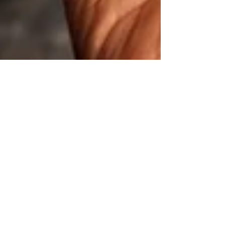
7 min de lecture
Trouver son chemin de
vie avec la
numérologie
Explorons comment le chemin de vie et la