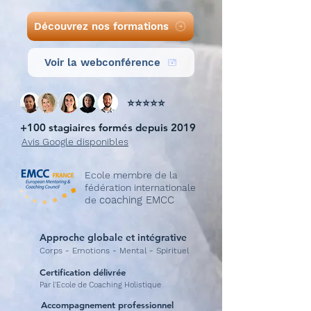
Découvrez nos formations
Voir la webconférence
⭐️⭐️⭐️⭐️⭐️
+100 stagiaires formés depuis 2019
Avis Google disponibles
Ecole membre de la
fédération
internationale
coaching EMCC
de
Approche globale et intégrative
Corps - Emotions - Mental - Spirituel
Certification délivrée
Par l'Ecole de Coaching Holistique
Accompagnement professionnel