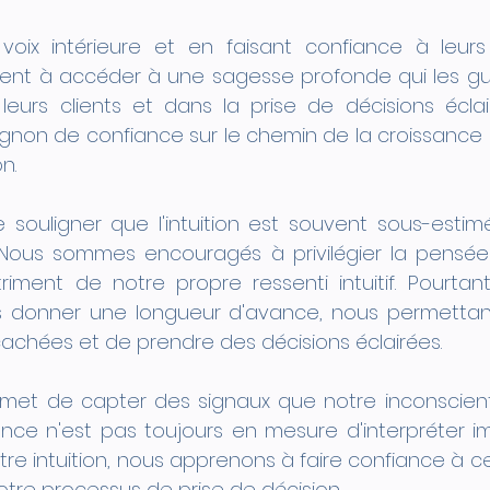
voix intérieure et en faisant confiance à leurs i
ent à accéder à une sagesse profonde qui les gui
eurs clients et dans la prise de décisions éclairée
non de confiance sur le chemin de la croissance p
n.
e souligner que l'intuition est souvent sous-estim
Nous sommes encouragés à privilégier la pensée r
riment de notre propre ressenti intuitif. Pourtant
us donner une longueur d'avance, nous permettan
achées et de prendre des décisions éclairées.
ermet de capter des signaux que notre inconscient 
nce n'est pas toujours en mesure d'interpréter i
re intuition, nous apprenons à faire confiance à ce
otre processus de prise de décision.