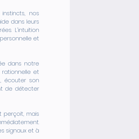
nstincts, nos 
de dans leurs 
s. L'intuition 
ersonnelle et 
ée dans notre 
ationnelle et 
, écouter son 
t de détecter 
perçoit, mais 
mmédiatement. 
s signaux et à 