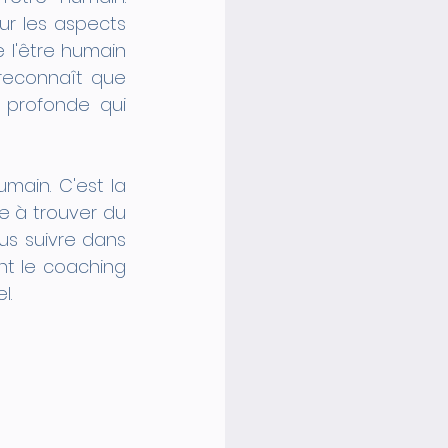
r les aspects 
 l'être humain 
 reconnaît que 
profonde qui 
main. C'est la 
 à trouver du 
s suivre dans 
t le coaching 
l.