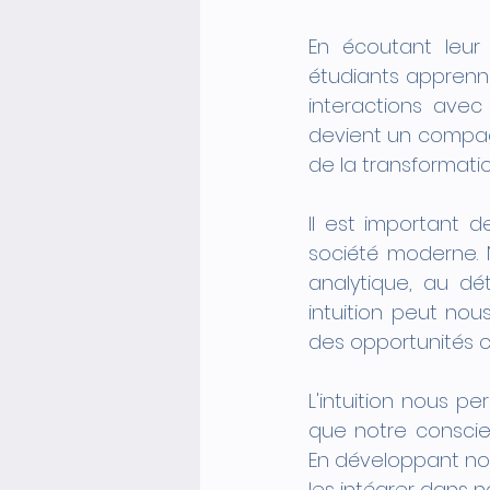
En écoutant leur 
étudiants apprenn
interactions avec l
devient un compag
de la transformatio
Il est important d
société moderne. 
analytique, au dét
intuition peut no
des opportunités c
L'intuition nous p
que notre conscie
En développant not
les intégrer dans n