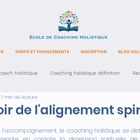
ES
TARIFS ET FINANCEMENTS
INSCRIPTION
BLOG HOL
oach holistique
Coaching holistique définition
Re
4
7 min de lecture
intuition avec l’âge
ir de l'alignement spir
l'accompagnement, le coaching holistique se dist
ndre en compte la dimension spirituelle de l'