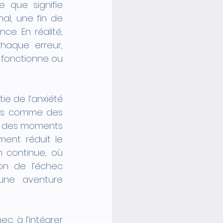
 que signifie 
l, une fin de 
e. En réalité, 
haque erreur, 
fonctionne ou 
 de l’anxiété 
les comme des 
ra des moments 
nt réduit le 
 continue, où 
n de l’échec 
ne aventure 
, à l’intégrer 