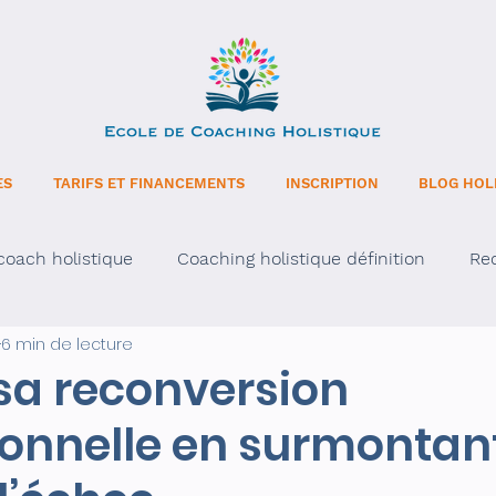
ES
TARIFS ET FINANCEMENTS
INSCRIPTION
BLOG HOL
oach holistique
Coaching holistique définition
Re
6 min de lecture
intuition avec l’âge
 sa reconversion
ionnelle en surmontant