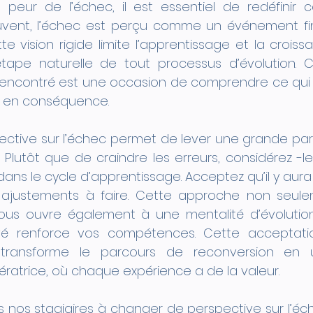
peur de l’échec, il est essentiel de redéfinir ce
ouvent, l’échec est perçu comme un événement fina
e vision rigide limite l’apprentissage et la croissanc
tape naturelle de tout processus d’évolution. C
encontré est une occasion de comprendre ce qui 
r en conséquence.
tive sur l’échec permet de lever une grande partie
. Plutôt que de craindre les erreurs, considérez -
dans le cycle d’apprentissage. Acceptez qu’il y au
justements à faire. Cette approche non seuleme
 vous ouvre également à une mentalité d’évolution
vé renforce vos compétences. Cette acceptatio
transforme le parcours de reconversion en u
bératrice, où chaque expérience a de la valeur.
s nos stagiaires à changer de perspective sur l’échec