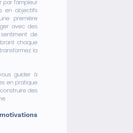
 par l’ampleur 
en objectifs 
une première 
nger avec des 
sentiment de 
ébrant chaque 
ransformez la 
ous guider à 
s en pratique 
nstruire des 
me.
motivations 