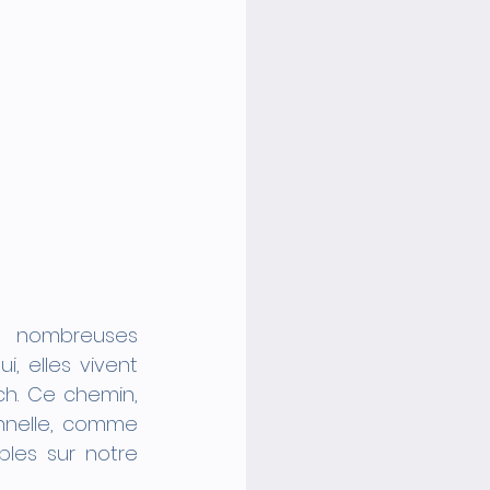
 nombreuses 
 elles vivent 
h. Ce chemin, 
nnelle, comme 
en témoignent nos stagiaires dans les vidéos et podcasts disponibles sur notre 