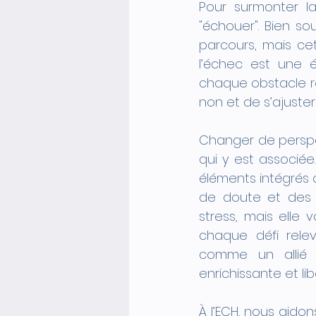
Pour surmonter la 
"échouer". Bien s
parcours, mais cett
l’échec est une é
chaque obstacle r
non et de s’ajuste
Changer de perspec
qui y est associée
éléments intégrés 
de doute et des a
stress, mais elle
chaque défi rele
comme un allié 
enrichissante et li
À l’ECH, nous aidon