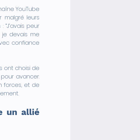
haîne YouTube 
 malgré leurs 
 “J’avais peur 
 je devais me 
avec confiance 
ont choisi de 
 pour avancer. 
 forces, et de 
sement.
 un allié 