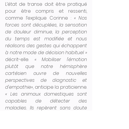
L’état de transe doit être pratiqué 
pour être compris et ressenti, 
comme l’explique Corinne : 
« Nos 
forces sont décuplées, la sensation 
de douleur diminue, la perception 
du temps est modifiée et nous 
réalisons des gestes qui échappent 
à notre mode de décision habituel » 
décrit-elle.
 « Mobiliser l'émotion 
plutôt que notre hémisphère 
cartésien ouvre de nouvelles 
perspectives de diagnostic et 
d'empathie»
, anticipe la praticienne. 
« Les animaux domestiques sont 
capables de détecter des 
maladies. Ils repèrent sans doute 
des odeurs, des informations dans 
l'environnement, ce que je ressens 
parfois »
, explique la musicologue. 