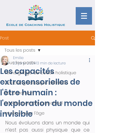
Post
Tous les posts
Emilie
Tous les posts
22 janv. 2024
13 min de lecture
Les capacités
Témoignage de coach holistique
extrasensorielles de
Coaching holistique définition
l'être humain :
Reconversion
l'exploration du monde
Développement personnel
invisible
intuition avec l’âge
Nous évoluons dans un monde qui 
n’est pas aussi physique que ce 