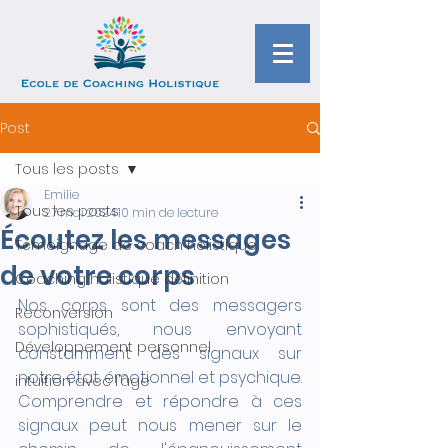
Post
Tous les posts
Emilie
Tous les posts
27 mai 2024
10 min de lecture
Écoutez les messages
Témoignage de coach holistique
de votre corps
Coaching holistique définition
Nos corps sont des messagers 
Reconversion
sophistiqués, nous envoyant 
Développement personnel
constamment des signaux sur 
notre état émotionnel et psychique. 
intuition avec l’âge
Comprendre et répondre à ces 
signaux peut nous mener sur le 